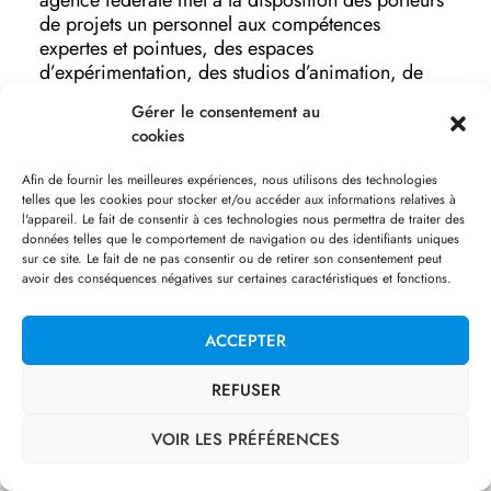
agence fédérale met à la disposition des porteurs
de projets un personnel aux compétences
expertes et pointues, des espaces
d’expérimentation, des studios d’animation, de
montage et des espaces de diffusion. Différentes
Gérer le consentement au
œuvres ont ainsi été accompagnées par l’ONF
cookies
telles que, par exemple,
Chomsky VS Chomsky
(expérience en réalité virtuelle à vivre en mode
Afin de fournir les meilleures expériences, nous utilisons des technologies
multi-joueurs pour réaliser une conversation
telles que les cookies pour stocker et/ou accéder aux informations relatives à
autour de l’intelligence artificielle avec une IA) ou
l'appareil. Le fait de consentir à ces technologies nous permettra de traiter des
l’aide à la création d’une installation artistique
données telles que le comportement de navigation ou des identifiants uniques
sur ce site. Le fait de ne pas consentir ou de retirer son consentement peut
numérique au jardin botanique de Montréal sur
avoir des conséquences négatives sur certaines caractéristiques et fonctions.
une parcelle en décontamination afin d’en
valoriser les données scientifiques.
ACCEPTER
REFUSER
Un exemple des espaces de création dédiés
VOIR LES PRÉFÉRENCES
à l’animation mis à la disposition par
l’Office national du Film.