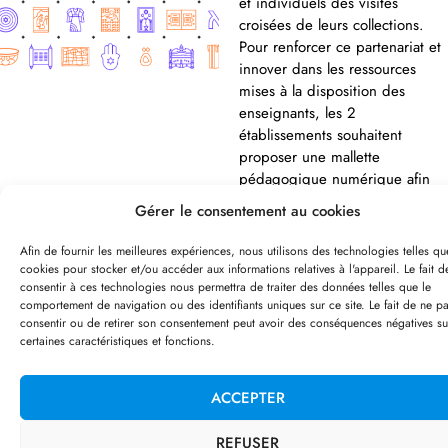
et individuels des visites
croisées de leurs collections.
Pour renforcer ce partenariat et
innover dans les ressources
mises à la disposition des
enseignants, les 2
établissements souhaitent
proposer une mallette
pédagogique numérique afin
de préparer et prolonger en
Gérer le consentement au cookies
classe les visites-ateliers
effectuées dans leurs murs.
Afin de fournir les meilleures expériences, nous utilisons des technologies telles qu
cookies pour stocker et/ou accéder aux informations relatives à l'appareil. Le fait d
consentir à ces technologies nous permettra de traiter des données telles que le
comportement de navigation ou des identifiants uniques sur ce site. Le fait de ne p
consentir ou de retirer son consentement peut avoir des conséquences négatives su
PRESTATIONS REALISÉES
certaines caractéristiques et fonctions.
CORRESPONDANCES
DIGITALES] a accompagné les
ACCEPTER
équipes des musées dans :
REFUSER
La définition du corpus