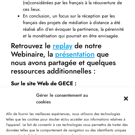
(re)considérées par les français à la réouverture de
ces lieux.
En conclusion, un focus sur la réception par les
français des projets de médiation à distance a été
réalisé afin d’en évoquer la pertinence, la pérennité
et la monétisation qui pourrait en être envisagée.
Retrouvez le
replay
de notre
Webinaire, la
présentation
que
nous avons partagée et quelques
ressources additionnelles :
Sur le site Web de GECE :
Une étude Gece en collaboration avec
Gérer le consentement au
Universcience sur les pratiques culturelles online
cookies
pendant le premier confinement
Une étude sur le moral des Français et l’impact sur
Afin de fournir les meilleures expériences, nous utilisons des technologies
telles que les cookies pour stocker et/ou accéder aux informations relatives à
le moral des restrictions sanitaires (janvier 2021
).
l'appareil. Le fait de consentir à ces technologies nous permettra de traiter des
Sur le site Web de {CORRESPONDANCES
données telles que le comportement de navigation ou des identifiants uniques
DIGITALES] :